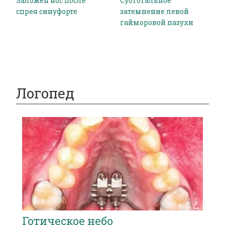
Заложен нос после
Субтотальное
спрея синуфорте
затемнение левой
гайморовой пазухи
Логопед
Готическое небо