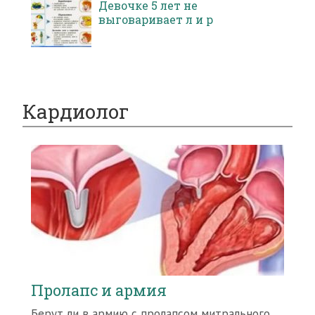
Девочке 5 лет не
выговаривает л и р
Кардиолог
Пролапс и армия
Берут ли в армию с пролапсом митрального