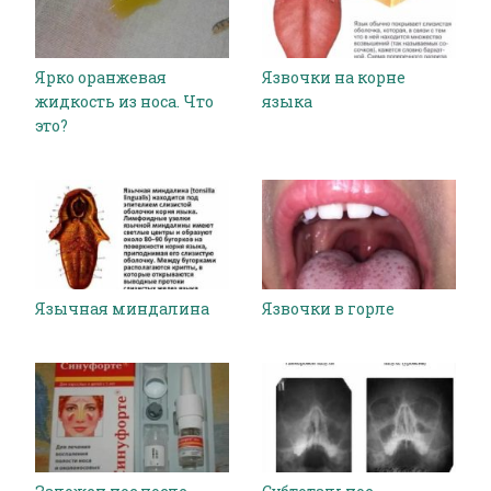
Ярко оранжевая
Язвочки на корне
жидкость из носа. Что
языка
это?
Язычная миндалина
Язвочки в горле