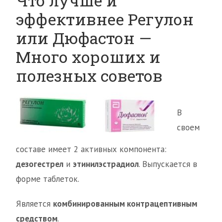
Что лучше и
эффективнее Регулон
или Дюфастон —
Много хороших и
полезных советов
В
своем
составе имеет 2 активных компонента:
дезогестрел
и
этинилэстрадиол
. Выпускается в
форме таблеток.
Является
комбинированным контрацептивным
средством
.