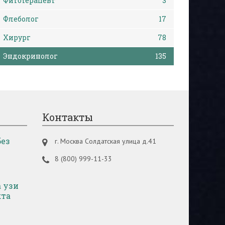
Фитотерапевт
3
Флеболог
17
Хирург
78
Эндокринолог
135
Контакты
без
г. Москва Солдатская улица д.41
8 (800) 999-11-33
 узи
кта