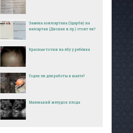
Замена азилсартана (Эдарби) на
валсартан (Диован и пр.) стоит ли?
Красные точки на лбу у ребёнка
Годен ли для работы в шахте?
Маленький желудок плода