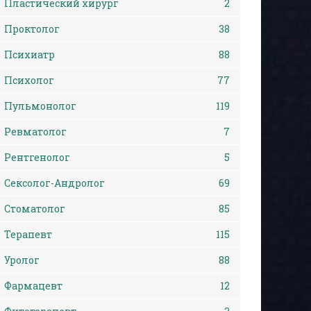
Пластический хирург
2
Проктолог
38
Психиатр
88
Психолог
77
Пульмонолог
119
Ревматолог
7
Рентгенолог
5
Сексолог-Андролог
69
Стоматолог
85
Терапевт
115
Уролог
88
Фармацевт
12