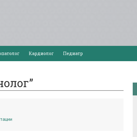
опатолог
Кардиолог
Педиатр
нолог”
ьтации