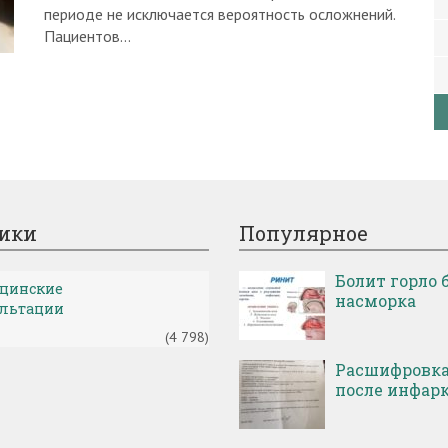
периоде не исключается вероятность осложнений.
Пациентов…
ики
Популярное
Болит горло 
цинские
насморка
ультации
(4 798)
Расшифровка
после инфар