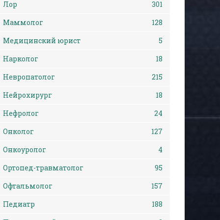
Лор
301
Маммолог
128
Медицинский юрист
5
Нарколог
18
Невропатолог
215
Нейрохирург
18
Нефролог
24
Онколог
127
Онкоуролог
4
Ортопед-травматолог
95
Офтальмолог
157
Педиатр
188