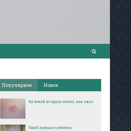
Популярное
Новое
На левой ягодице пятно, как ожог
Ушиб пальца у ребенка