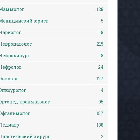
Маммолог
128
Медицинский юрист
5
Нарколог
18
Невропатолог
215
Нейрохирург
18
Нефролог
24
Онколог
127
Онкоуролог
4
Ортопед-травматолог
95
Офтальмолог
157
Педиатр
188
Пластический хирург
2