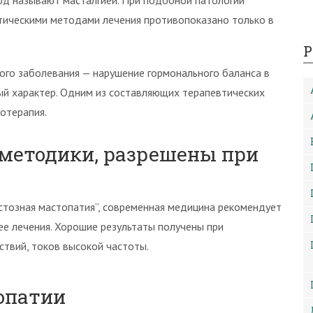
иод называют масталгией. При подобной патологии
ическими методами лечения противопоказано только в
Р
ого заболевания — нарушение гормонального баланса в
ый характер. Одним из составляющих терапевтических
отерапия.
методики, разрешены при
стозная мастопатия”, современная медицина рекомендует
е лечения. Хорошие результаты получены при
ствий, токов высокой частоты.
опатии