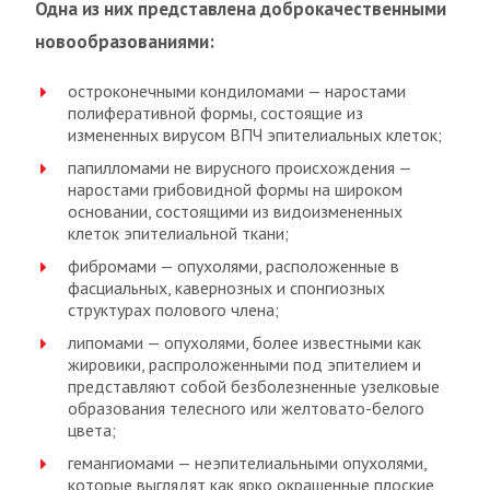
Одна из них представлена доброкачественными
новообразованиями:
остроконечными кондиломами — наростами
полиферативной формы, состоящие из
измененных вирусом ВПЧ эпителиальных клеток;
папилломами не вирусного происхождения —
наростами грибовидной формы на широком
основании, состоящими из видоизмененных
клеток эпителиальной ткани;
фибромами — опухолями, расположенные в
фасциальных, кавернозных и спонгиозных
структурах полового члена;
липомами — опухолями, более известными как
жировики, распроложенными под эпителием и
представляют собой безболезненные узелковые
образования телесного или желтовато-белого
цвета;
гемангиомами — неэпителиальными опухолями,
которые выглядят как ярко окрашенные плоские