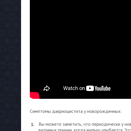
Симптомы дакриоцистита у новорожденных:
Вы можете заметить, что периодически у нов
видимых причин, когда малыш улыбается. Это 