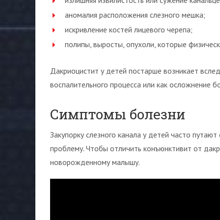
излишняя извилистость или сужение канальце
аномалия расположения слезного мешка;
искривление костей лицевого черепа;
полипы, выросты, опухоли, которые физичес
Дакриоцистит у детей постарше возникает вслед
воспалительного процесса или как осложнение бо
Симптомы болезни
Закупорку слезного канала у детей часто путают
проблему. Чтобы отличить конъюнктивит от дакр
новорожденному малышу.