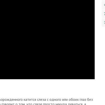
орожденного катится слеза с одного или обоих глаз без
говорит о том, что слезе просто некуда деваться, а