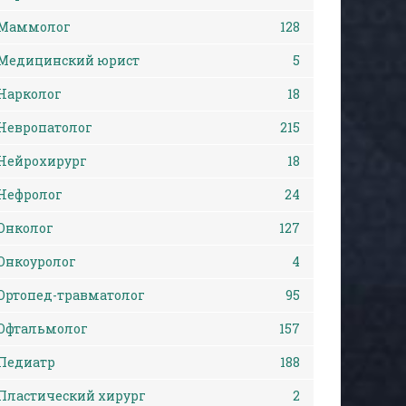
Маммолог
128
Медицинский юрист
5
Нарколог
18
Невропатолог
215
Нейрохирург
18
Нефролог
24
Онколог
127
Онкоуролог
4
Ортопед-травматолог
95
Офтальмолог
157
Педиатр
188
Пластический хирург
2