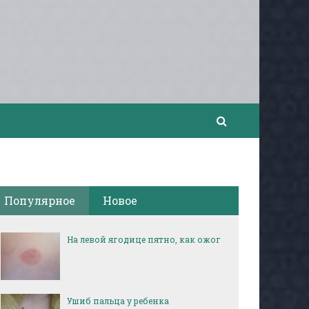
Популярное
Новое
На левой ягодице пятно, как ожог
Ушиб пальца у ребенка