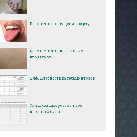
Непонятные ощущения во рту
Красное пятно на спине из
прыщиков
Диф. Диагностика гельминтозов
Замедленный рост хгч, нет
плодного яйца