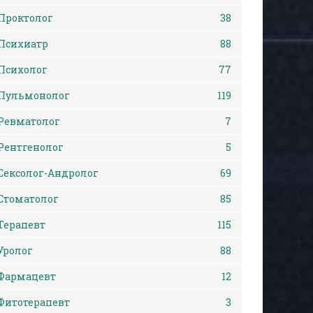
Проктолог
38
Психиатр
88
Психолог
77
Пульмонолог
119
Ревматолог
7
Рентгенолог
5
Сексолог-Андролог
69
Стоматолог
85
Терапевт
115
Уролог
88
Фармацевт
12
Фитотерапевт
3