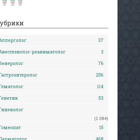
убрики
Аллерголог
37
Анестезиолог-реаниматолог
3
Венеролог
76
Гастроэнтеролог
256
Гематолог
114
Генетик
53
Гинеколог
(1 084)
Гомеопат
15
Дерматолог
468