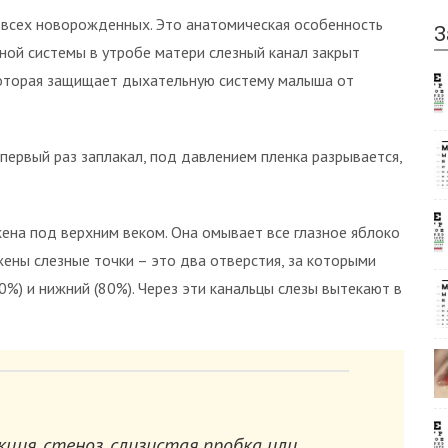
 всех новорожденных. Это анатомическая особенность
З
ой системы в утробе матери слезный канал закрыт
 которая защищает дыхательную систему малыша от
 первый раз заплакал, под давлением пленка разрывается,
жена под верхним веком. Она омывает все глазное яблоко
ожены слезные точки – это два отверстия, за которыми
0%) и нижний (80%). Через эти канальцы слезы вытекают в
кция, стеноз, слизистая пробка или