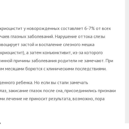
криоцистит у новорожденных составляет 6-7% от всех
учаев глазных заболеваний. Нарушение оттока слезы
овоцирует застой и воспаление слезного мешка
акриоцистит), а затем конъюнктивит, из-за которого
тинной причины заболевания родители не замечают. При
ом месяцами борются с клиническими последствиями.
нного ребенка. Но если вы стали замечать
аз, закисание глазок после сна, присоединились признаки
ми лечение не приносит результата, возможно, пора
т