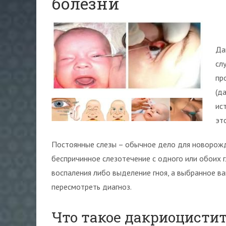
болезни
Да
сл
пр
(д
ис
эт
Постоянные слезы – обычное дело для новорожде
беспричинное слезотечение с одного или обоих гл
воспаления либо выделение гноя, а выбранное ва
пересмотреть диагноз.
Что такое дакриоцисти