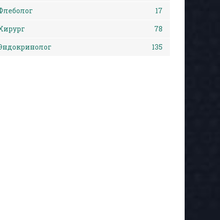
Флеболог
17
Хирург
78
Эндокринолог
135