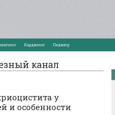
опатолог
Кардиолог
Педиатр
лезный канал
криоцистита у
й и особенности